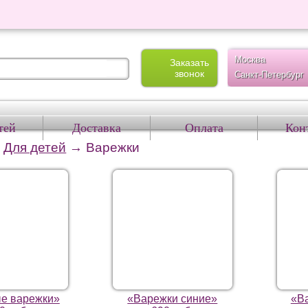
Москва
Заказать
звонок
Санкт-Петербург
тей
Доставка
Оплата
Кон
→
Для детей
→
Варежки
е варежки»
«Варежки синие»
«В