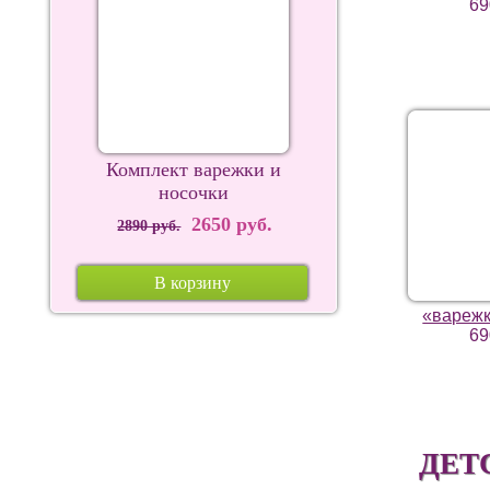
69
Комплект варежки и
носочки
2650 руб.
2890 руб.
В корзину
«варежк
69
ДЕТ