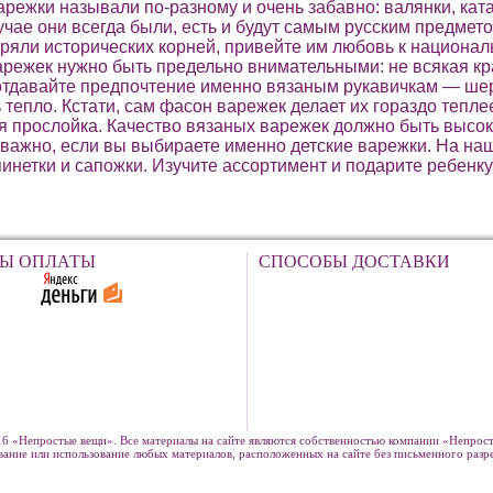
режки называли по-разному и очень забавно: валянки, ката
чае они всегда были, есть и будут самым русским предмето
еряли исторических корней, привейте им любовь к национа
арежек нужно быть предельно внимательными: не всякая к
отдавайте предпочтение именно вязаным рукавичкам — шер
 тепло. Кстати, сам фасон варежек делает их гораздо тепл
 прослойка. Качество вязаных варежек должно быть высок
важно, если вы выбираете именно детские варежки. На на
инетки и сапожки. Изучите ассортимент и подарите ребенку
Ы ОПЛАТЫ
СПОСОБЫ ДОСТАВКИ
6 «Непростые вещи». Все материалы на сайте являются собственностью компании «Непрост
вание или использование любых материалов, расположенных на сайте без письменного раз