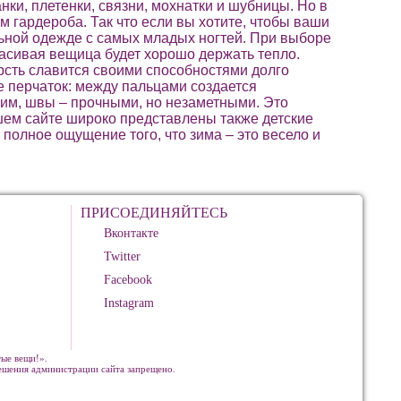
нки, плетенки, связни, мохнатки и шубницы. Но в
м гардероба. Так что если вы хотите, чтобы ваши
льной одежде с самых младых ногтей. При выборе
расивая вещица будет хорошо держать тепло.
сть славится своими способностями долго
ее перчаток: между пальцами создается
им, швы – прочными, но незаметными. Это
шем сайте широко представлены также детские
 полное ощущение того, что зима – это весело и
ПРИСОЕДИНЯЙТЕСЬ
Вконтакте
Twitter
Facebook
Instagram
ые вещи!».
решения администрации сайта запрещено.