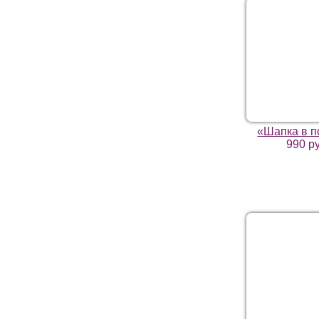
«Шапка в п
990 р