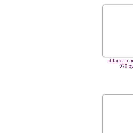
«Шапка в п
970 р