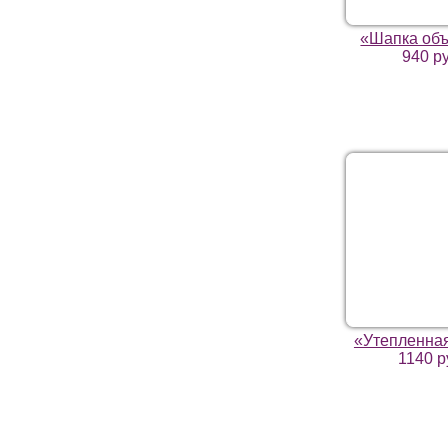
«Шапка об
940 р
«Утепленна
1140 р