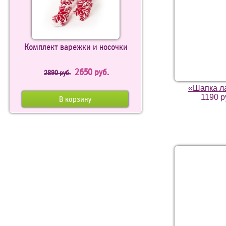
Комплект варежки и носочки
2650 руб.
2890 руб.
«Шапка л
1190 р
В корзину