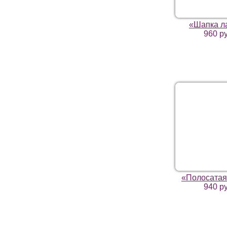
«Шапка л
960 р
«Полосатая
940 р