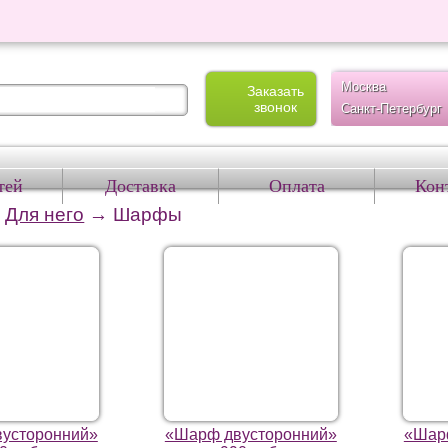
Москва
Заказать
звонок
Санкт-Петербург
тей
Доставка
Оплата
Кон
→
Для него
→
Шарфы
усторонний»
«Шарф двусторонний»
«Шар