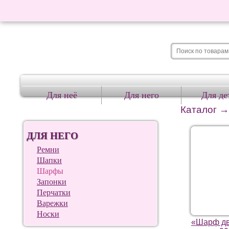
Для неё
Для него
Для де
Каталог
ДЛЯ НЕГО
Ремни
Шапки
Шарфы
Запонки
Перчатки
Варежки
Носки
«Шарф дв