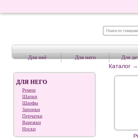
Для неё
Для него
Для де
Каталог
ДЛЯ НЕГО
Ремни
Шапки
Шарфы
Запонки
Перчатки
Варежки
Носки
Р