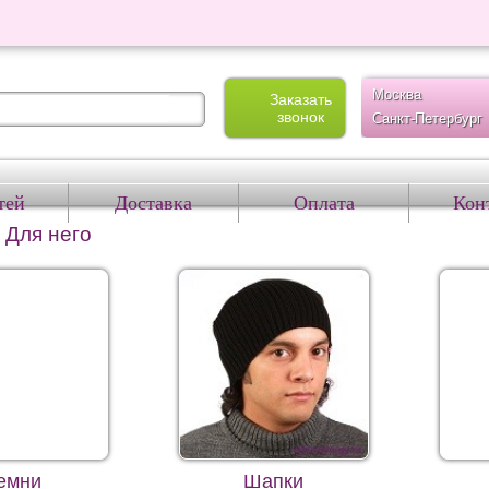
Москва
Заказать
звонок
Санкт-Петербург
тей
Доставка
Оплата
Кон
→
Для него
емни
Шапки