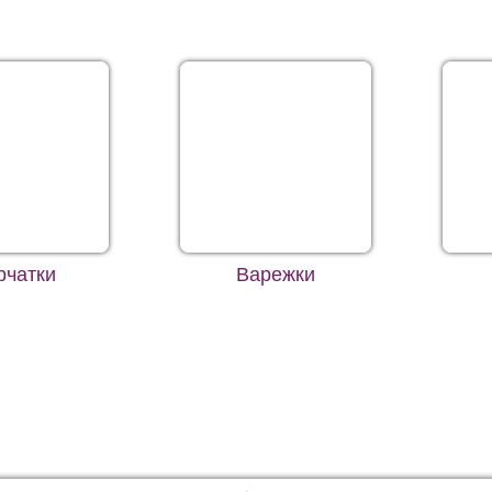
рчатки
Варежки