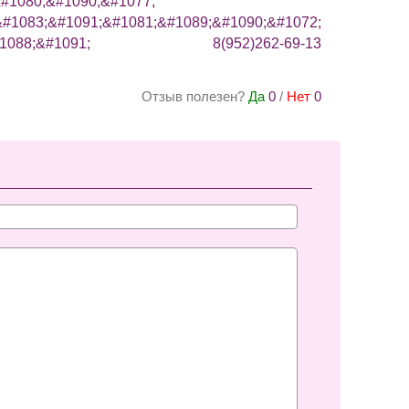
#1080;&#1090;&#1077;
83;&#1091;&#1081;&#1089;&#1090;&#1072;
&#1088;&#1091; 8(952)262-69-13
Отзыв полезен?
Да
0
/
Нет
0