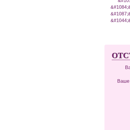
&#10
&#1084;
&#108
&#1044;
ОТС
В
Ваше