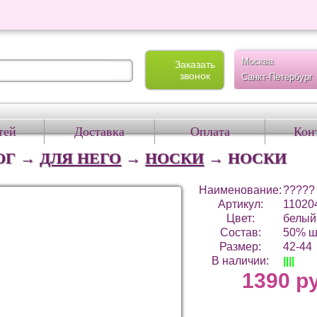
Москва
Заказать
звонок
Санкт-Петербург
тей
Доставка
Оплата
Кон
ОГ →
ДЛЯ НЕГО
→
НОСКИ
→
НОСКИ
Наименование:
?????
Артикул:
11020
Цвет:
белый 
Состав:
50% ш
Размер:
42-44
В наличии:
||||
1390 р