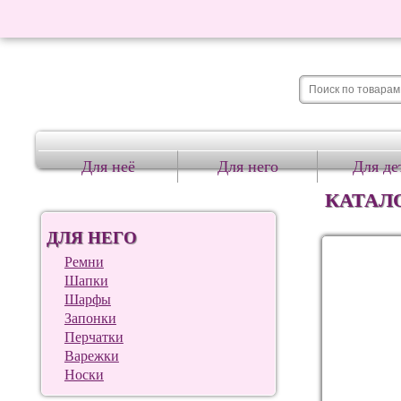
Для неё
Для него
Для де
КАТАЛ
ДЛЯ НЕГО
Ремни
Шапки
Шарфы
Запонки
Перчатки
Варежки
Носки