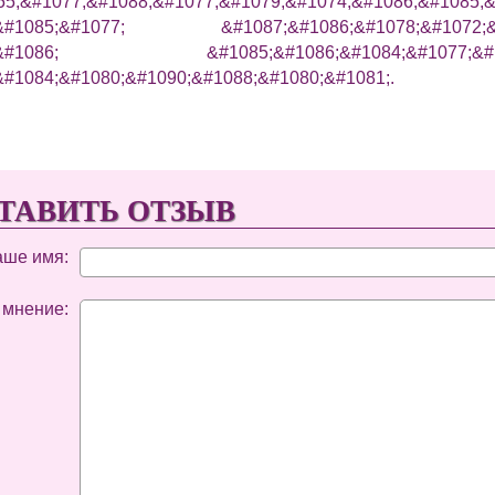
55;&#1077;&#1088;&#1077;&#1079;&#1074;&#1086;&#1085;&
&#1085;&#1077; &#1087;&#1086;&#1078;&#1072;&#10
7;&#1086; &#1085;&#1086;&#1084;&#1077;
&#1084;&#1080;&#1090;&#1088;&#1080;&#1081;.
ТАВИТЬ ОТЗЫВ
аше имя:
 мнение: