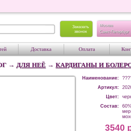
Москва
Заказать
звонок
Санкт-Петербург
тей
Доставка
Оплата
Кон
ОГ →
ДЛЯ НЕЁ
→
КАРДИГАНЫ И БОЛЕР
Наименование:
???
Артикул:
202
Цвет:
чер
Состав:
60%
мер
мох
3540 