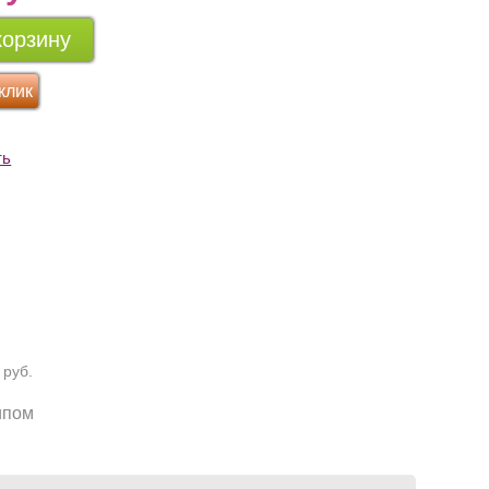
корзину
 клик
ть
 руб.
ипом