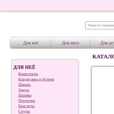
Для неё
Для него
Для де
КАТАЛ
ДЛЯ НЕЁ
Комплекты
Кардиганы и болеро
Шапки
Зонты
Шарфы
Перчатки
Браслеты
Снуды