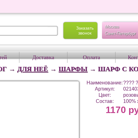
Москва
Заказать
звонок
Санкт-Петербург
тей
Доставка
Оплата
Кон
ОГ →
ДЛЯ НЕЁ
→
ШАРФЫ
→
ШАРФ С К
Наименование:
???? 
Артикул:
02140
Цвет:
розов
Состав:
100% 
1170 р