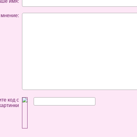
аше имя:
 мнение:
те код с
картинки