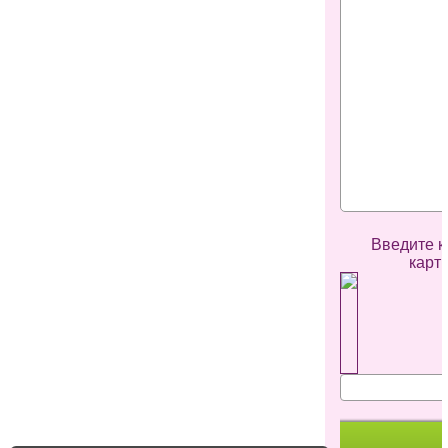
Введите к
карт