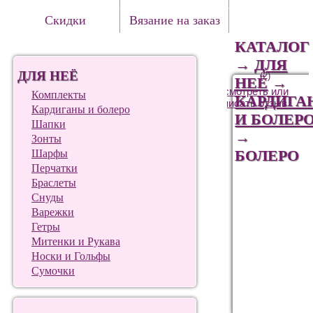
Скидки
Вязание на заказ
КАТАЛОГ
→
ДЛЯ
ДЛЯ НЕЁ
(2)
НЕЁ
→
Посмотреть или
Комплекты
КАРДИГА
написать отзыв
Кардиганы и болеро
И БОЛЕР
Шапки
→
Зонты
БОЛЕРО
Шарфы
Перчатки
Браслеты
Снуды
Варежки
Гетры
Митенки и Рукава
Носки и Гольфы
Сумочки