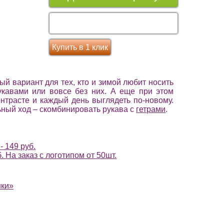
Перейти в корзину
Купить в 1 клик
ый вариант для тех, кто и зимой любит носить
укавами или вовсе без них. А еще при этом
нтрасте и каждый день выглядеть по-новому.
ный ход – скомбинировать рукава с
гетрами
.
- 149 руб.
б.
На заказ с логотипом от 50шт.
нки»