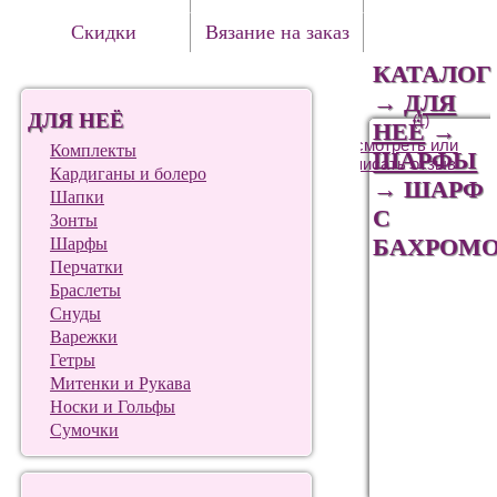
Скидки
Вязание на заказ
КАТАЛОГ
→
ДЛЯ
ДЛЯ НЕЁ
(1)
НЕЁ
→
Посмотреть или
Комплекты
ШАРФЫ
написать отзыв
Кардиганы и болеро
→
ШАРФ
Шапки
С
Зонты
БАХРОМ
Шарфы
Перчатки
Браслеты
Снуды
Варежки
Гетры
Митенки и Рукава
Носки и Гольфы
Сумочки