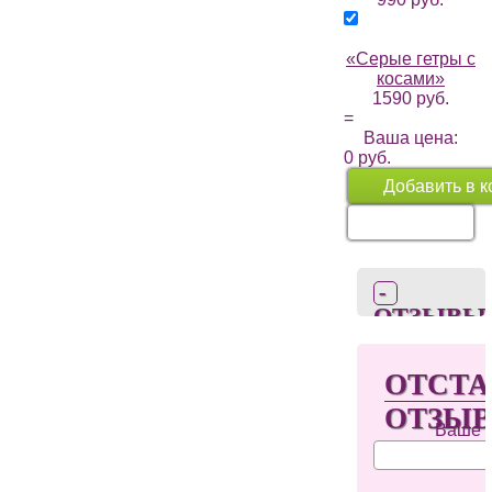
«Серые гетры с
косами»
1590 руб.
=
Ваша цена:
0
руб.
Добавить в к
Перейти в
корзину
ОТЗЫВЫ
0
ОТСТА
ОТЗЫ
Ваше 