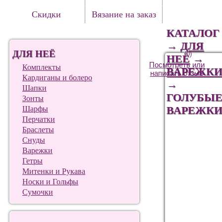
Скидки
Вязание на заказ
КАТАЛОГ
→
ДЛЯ
ДЛЯ НЕЁ
(0)
НЕЁ
→
Посмотреть или
Комплекты
ВАРЕЖК
написать отзыв
Кардиганы и болеро
→
Шапки
ГОЛУБЫ
Зонты
ВАРЕЖК
Шарфы
Перчатки
Браслеты
Снуды
Варежки
Гетры
Митенки и Рукава
Носки и Гольфы
Сумочки