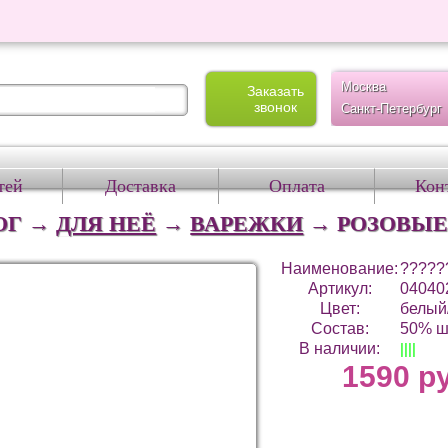
Москва
Заказать
звонок
Санкт-Петербург
тей
Доставка
Оплата
Кон
ОГ →
ДЛЯ НЕЁ
→
ВАРЕЖКИ
→
РОЗОВЫЕ
Наименование:
?????
Артикул:
04040
Цвет:
белый
Состав:
50% ш
В наличии:
||||
1590 р