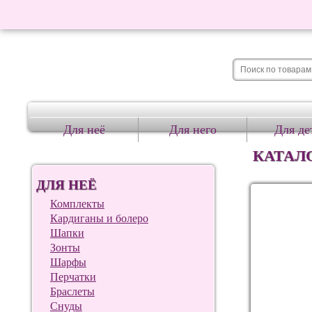
Для неё
Для него
Для де
КАТАЛ
ДЛЯ НЕЁ
Комплекты
Кардиганы и болеро
Шапки
Зонты
Шарфы
Перчатки
Браслеты
Снуды