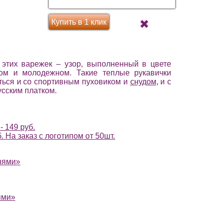
Купить в 1 клик
 этих варежек – узор, выполненный в цвете
ном и молодежном. Такие теплые рукавички
ться и со спортивным пуховиком и
снудом
, и с
усским платком.
- 149 руб.
б.
На заказ с логотипом от 50шт.
нями»
ями»