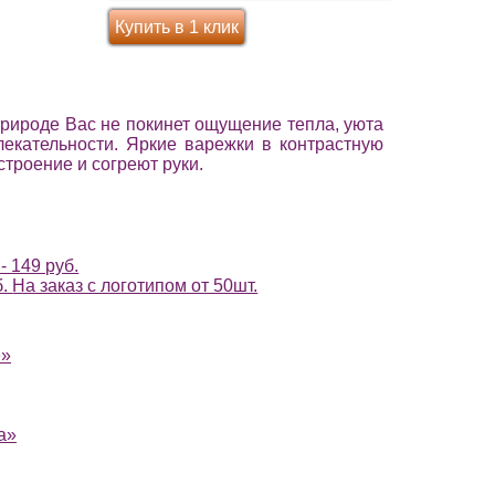
Купить в 1 клик
природе Вас не покинет ощущение тепла, уюта
лекательности. Яркие варежки в контрастную
строение и согреют руки.
- 149 руб.
б.
На заказ с логотипом от 50шт.
е»
а»