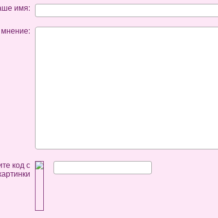
аше имя:
 мнение:
те код с
картинки