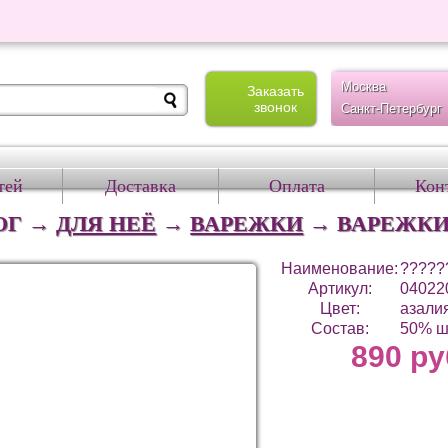
Москва
Заказать
звонок
Санкт-Петербург
тей
Доставка
Оплата
Кон
ОГ →
ДЛЯ НЕЁ
→
ВАРЕЖКИ
→
ВАРЕЖКИ
Наименование:
?????
Артикул:
0402
Цвет:
азалия
Состав:
50% ш
890 ру