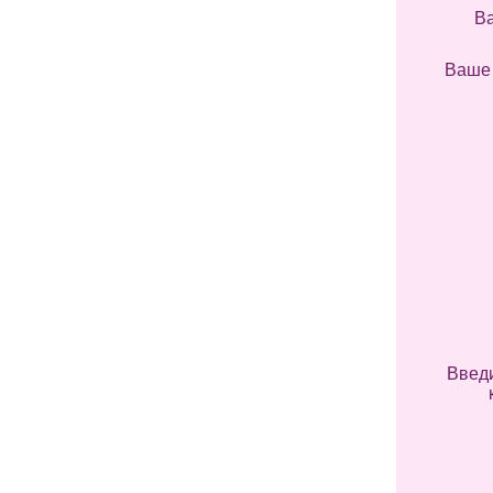
В
Ваше
Введи