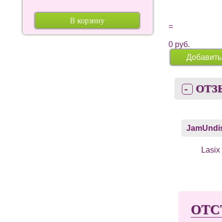
В корзину
=
0
руб.
Добавить
ОТЗ
JamUndi
Lasix 
ОТС