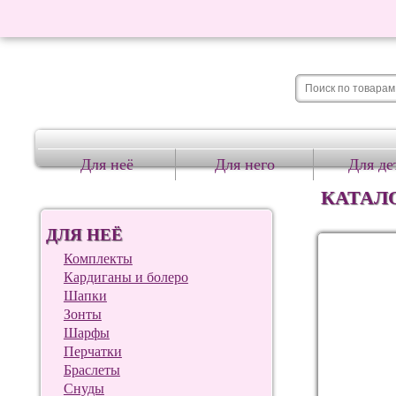
Для неё
Для него
Для де
КАТАЛ
ДЛЯ НЕЁ
Комплекты
Кардиганы и болеро
Шапки
Зонты
Шарфы
Перчатки
Браслеты
Снуды