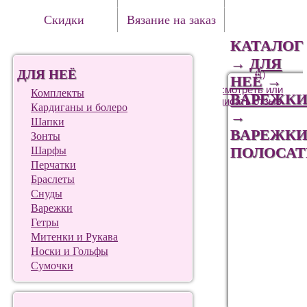
Скидки
Вязание на заказ
КАТАЛОГ
→
ДЛЯ
ДЛЯ НЕЁ
(1)
НЕЁ
→
Посмотреть или
Комплекты
ВАРЕЖК
написать отзыв
Кардиганы и болеро
→
Шапки
ВАРЕЖК
Зонты
ПОЛОСА
Шарфы
Перчатки
Браслеты
Снуды
Варежки
Гетры
Митенки и Рукава
Носки и Гольфы
Сумочки