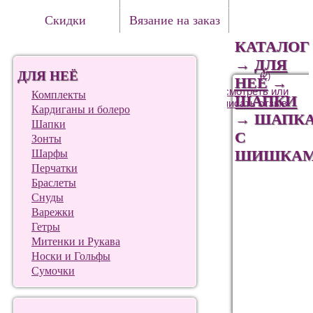
Скидки
Вязание на заказ
КАТАЛОГ
→
ДЛЯ
ДЛЯ НЕЁ
(2)
НЕЁ
→
Посмотреть или
Комплекты
ШАПКИ
написать отзыв
Кардиганы и болеро
→
ШАПК
Шапки
С
Зонты
ШИШКА
Шарфы
Перчатки
Браслеты
Снуды
Варежки
Гетры
Митенки и Рукава
Носки и Гольфы
Сумочки