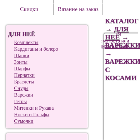
Скидки
Вязание на заказ
КАТАЛОГ
→
ДЛЯ
ДЛЯ НЕЁ
(5)
НЕЁ
→
Посмотреть или
Комплекты
ВАРЕЖК
написать отзыв
Кардиганы и болеро
→
Шапки
ВАРЕЖК
Зонты
С
Шарфы
Перчатки
КОСАМИ
Браслеты
Снуды
Варежки
Гетры
Митенки и Рукава
Носки и Гольфы
Сумочки